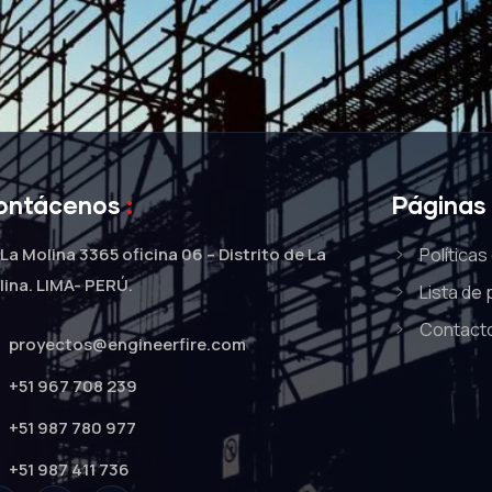
ontácenos
:
Páginas
 La Molina 3365 oficina 06 – Distrito de La
Políticas
lina. LIMA- PERÚ.
Lista de
Contact
proyectos@engineerfire.com
+51 967 708 239
+51 987 780 977
+51 987 411 736