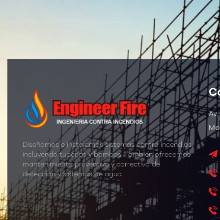
C
Av.
Mo
Diseñamos e instalamos sistemas contra incendios,
incluyendo tuberías y bombas. También ofrecemos
mantenimiento preventivo y correctivo de
detección y sistemas de agua.