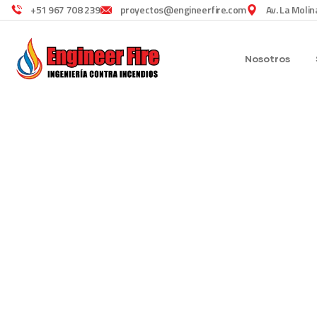
+51 967 708 239
proyectos@engineerfire.com
Av. La Molin
Nosotros